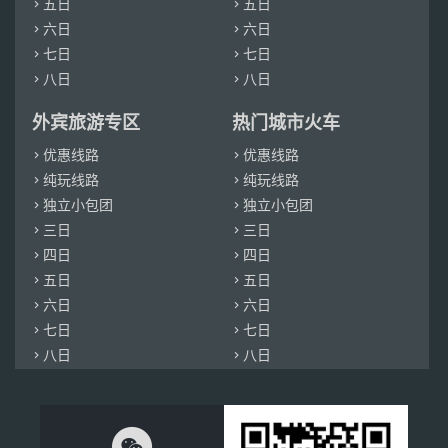
五日
五日


六日
六日


七日
七日


八日
八日


外宾旅游专区
热门城市火车
优惠线路
优惠线路


纯玩线路
纯玩线路


独立小包团
独立小包团


三日
三日


四日
四日


五日
五日


六日
六日


七日
七日


八日
八日


