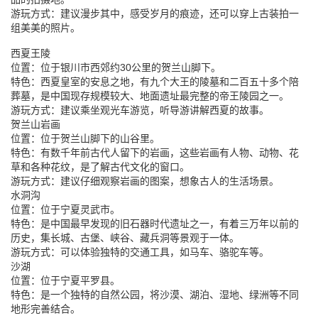
游玩方式：建议漫步其中，感受岁月的痕迹，还可以穿上古装拍一
组美美的照片。
西夏王陵
位置：位于银川市西郊约30公里的贺兰山脚下。
特色：西夏皇室的安息之地，有九个大王的陵墓和二百五十多个陪
葬墓，是中国现存规模较大、地面遗址最完整的帝王陵园之一。
游玩方式：建议乘坐观光车游览，听导游讲解西夏的故事。
贺兰山岩画
位置：位于贺兰山脚下的山谷里。
特色：有数千年前古代人留下的岩画，这些岩画有人物、动物、花
草和各种花纹，是了解古代文化的窗口。
游玩方式：建议仔细观察岩画的图案，想象古人的生活场景。
水洞沟
位置：位于宁夏灵武市。
特色：是中国最早发现的旧石器时代遗址之一，有着三万年以前的
历史，集长城、古堡、峡谷、藏兵洞等景观于一体。
游玩方式：可以体验独特的交通工具，如马车、骆驼车等。
沙湖
位置：位于宁夏平罗县。
特色：是一个独特的自然公园，将沙漠、湖泊、湿地、绿洲等不同
地形完善结合。