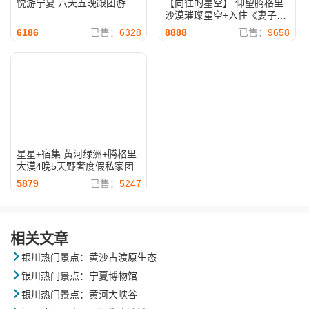
悦游宁夏 六天五晚跟团游
【向往的星空】 仰望腾格里
沙漠璀璨星空+入住《妻子的
浪漫》同款沙漠星星酒店 专
6186
已售：
6328
8888
已售：
9658
业观星课堂 4晚5天休闲游 一
晚星星·特色主推
星星+宿集 黄河绿洲+腾格里
大漠4晚5天野奢度假私家团
5879
已售：
5247
相关文章

银川热门景点：黄沙古渡原生态

银川热门景点：宁夏博物馆

银川热门景点：黄河大峡谷