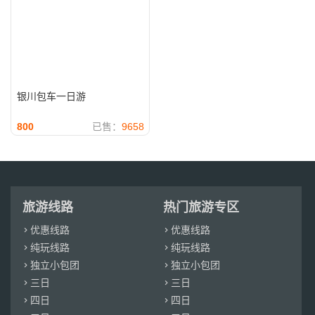
银川包车一日游
800
已售：
9658
旅游线路
热门旅游专区
优惠线路
优惠线路


纯玩线路
纯玩线路


独立小包团
独立小包团


三日
三日


四日
四日

