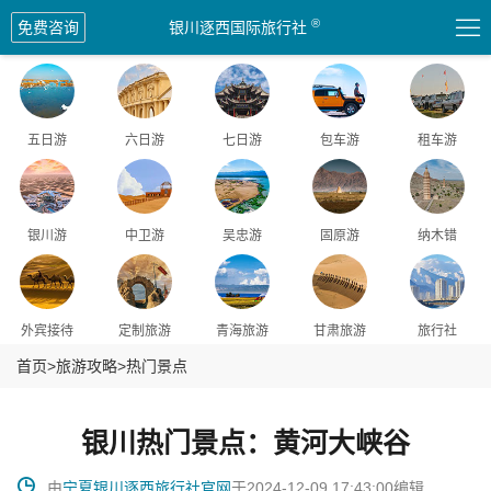
爆品
爆品
爆品
爆品

®
免费咨询
银川逐西国际旅行社
五日游
六日游
七日游
包车游
租车游
银川游
中卫游
吴忠游
固原游
纳木错
外宾接待
定制旅游
青海旅游
甘肃旅游
旅行社
首页
>
旅游攻略
>
热门景点
银川热门景点：黄河大峡谷

由
宁夏银川逐西旅行社官网
于2024-12-09 17:43:00编辑