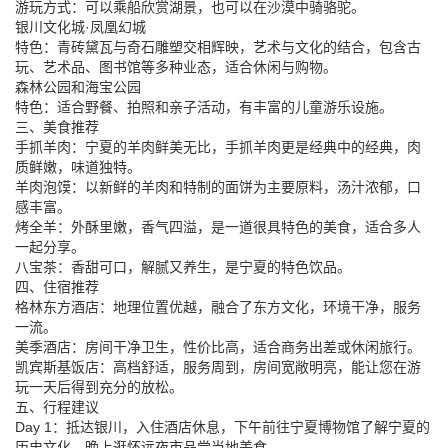
游玩方式：可以乘船欣赏湖景，也可以在沙漠中骑骆驼。
银川文化城·凤凰幻城
特色：青砖黛瓦与奇石雕塑交相辉映，艺术与文化的结合，包含古
玩、艺术品、图书馆等多种业态，适合休闲与购物。
森林公园和海宝公园
特色：适合野餐、拍照和亲子活动，有丰富的儿童游乐设施。
三、美食推荐
手抓羊肉：宁夏的羊肉鲜美无比，手抓羊肉更是经典中的经典，肉
质鲜嫩，味道独特。
羊肉泡馍：以新鲜的羊肉和特制的面饼为主要原料，汤汁浓郁，口
感丰富。
烤全羊：外酥里嫩，香气四溢，是一道很具特色的美食，适合多人
一起分享。
八宝茶：香甜可口，解腻又养生，是宁夏的特色饮品。
四、住宿推荐
格林东方酒店：地理位置优越，融合了东方文化，环境干净，服务
一流。
美季酒店：房间干净卫生，性价比高，适合商务出差或休闲旅行。
凯宾斯基饭店：高档舒适，服务周到，房间宽敞明亮，能让您在游
玩一天后得到充分的放松。
五、行程建议
Day 1：抵达银川，入住酒店休息，下午前往宁夏博物馆了解宁夏的
历史文化，晚上逛怀远夜市品尝当地美食。