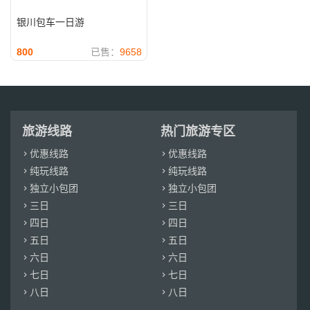
银川包车一日游
800
已售：
9658
旅游线路
热门旅游专区
优惠线路
优惠线路


纯玩线路
纯玩线路


独立小包团
独立小包团


三日
三日


四日
四日


五日
五日


六日
六日


七日
七日


八日
八日

