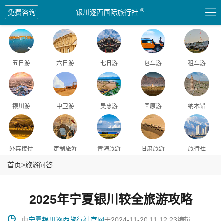
爆品
爆品
爆品
爆品

®
免费咨询
银川逐西国际旅行社
五日游
六日游
七日游
包车游
租车游
银川游
中卫游
吴忠游
固原游
纳木错
外宾接待
定制旅游
青海旅游
甘肃旅游
旅行社
首页
>
旅游问答
2025年宁夏银川较全旅游攻略

由
宁夏银川逐西旅行社官网
于2024-11-20 11:12:23编辑