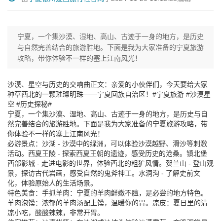
宁夏，一个集沙漠、湿地、高山、古迹于一身的地方，是历史
与自然完善结合的旅游胜地。下面是我为大家准备的宁夏旅游
攻略，带你体验不一样的塞上江南风光！
沙漠、星空与历史的交响曲正文：亲爱的小伙伴们，今天要给大家
种草西北的一颗璀璨明珠——宁夏回族自治区！#宁夏旅游 #沙漠星
空 #历史探秘#
宁夏，一个集沙漠、湿地、高山、古迹于一身的地方，是历史与自
然完善结合的旅游胜地。下面是我为大家准备的宁夏旅游攻略，带
你体验不一样的塞上江南风光！
必游景点：沙湖 - 沙漠中的绿洲，可以体验沙漠越野、滑沙等刺激
活动。西夏王陵 - 探索西夏王朝的遗迹，感受历史的沧桑。镇北堡
西部影城 - 走进电影的世界，体验西北的粗犷风情。贺兰山 - 登山观
景，探访古代岩画，感受自然的鬼斧神工。水洞沟 - 了解史前文
化，体验原始人的生活场景。
特色美食：手抓羊肉：宁夏的羊肉鲜嫩不膻，是必尝的地方特色。
羊肉泡馍：浓郁的羊肉汤配上馍，温暖你的胃。凉皮：夏日里的清
凉小吃，酸酸辣辣，非常开胃。