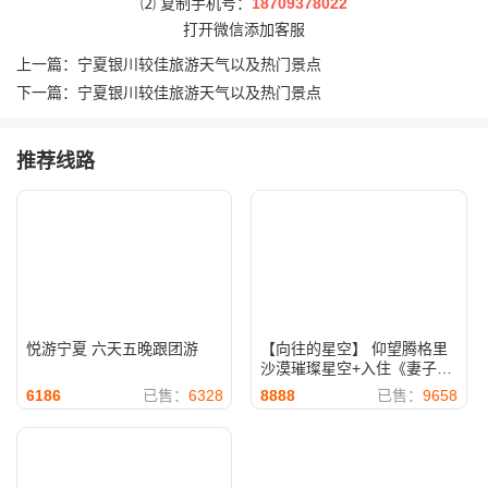
⑵ 复制手机号：
18709378022
打开微信添加客服
上一篇：
宁夏银川较佳旅游天气以及热门景点
下一篇：
宁夏银川较佳旅游天气以及热门景点
推荐线路
悦游宁夏 六天五晚跟团游
【向往的星空】 仰望腾格里
沙漠璀璨星空+入住《妻子的
浪漫》同款沙漠星星酒店 专
6186
已售：
6328
8888
已售：
9658
业观星课堂 4晚5天休闲游 一
晚星星·特色主推