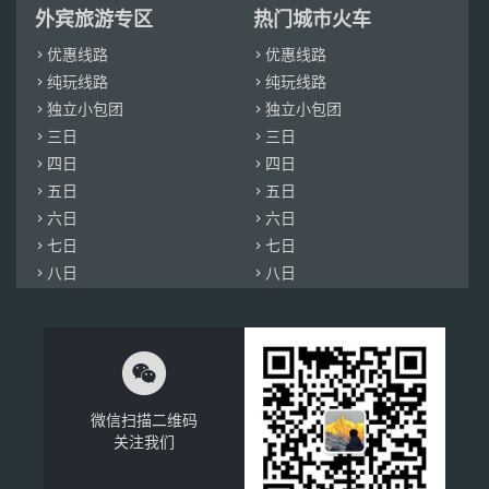
外宾旅游专区
热门城市火车
优惠线路
优惠线路


纯玩线路
纯玩线路


独立小包团
独立小包团


三日
三日


四日
四日


五日
五日


六日
六日


七日
七日


八日
八日



微信扫描二维码
关注我们