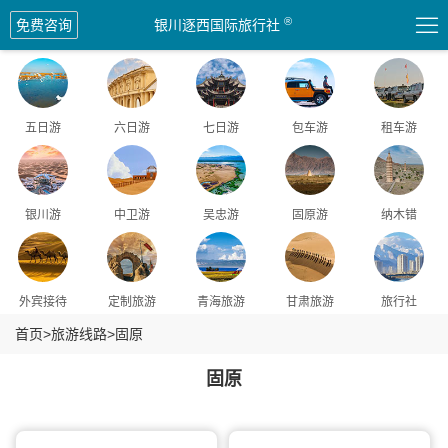

®
免费咨询
银川逐西国际旅行社
五日游
六日游
七日游
包车游
租车游
银川游
中卫游
吴忠游
固原游
纳木错
外宾接待
定制旅游
青海旅游
甘肃旅游
旅行社
首页
>
旅游线路
>
固原
固原