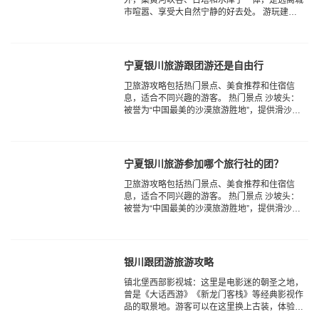
市喧嚣、享受大自然宁静的好去处。 游玩建
议：游览时间约5小时，建议穿着舒适的鞋子，
携带足够的水和零食。...
宁夏银川旅游跟团游还是自由行
卫旅游攻略‌包括热门景点、美食推荐和住宿信
息，适合不同兴趣的游客。 热门景点 ‌沙坡头‌：
被誉为“中国最美的沙漠旅游胜地”，提供滑沙、
骑骆驼等娱乐项目，距离市区仅20分钟车程，门
票50元/人‌12。...
宁夏银川旅游参加哪个旅行社的团？
卫旅游攻略‌包括热门景点、美食推荐和住宿信
息，适合不同兴趣的游客。 热门景点 ‌沙坡头‌：
被誉为“中国最美的沙漠旅游胜地”，提供滑沙、
骑骆驼等娱乐项目，距离市区仅20分钟车程，门
票50元/人‌12。...
银川跟团游旅游攻略
‌镇北堡西部影视城‌：这里是电影迷的朝圣之地，
曾是《大话西游》《新龙门客栈》等经典影视作
品的取景地。游客可以在这里换上古装，体验穿