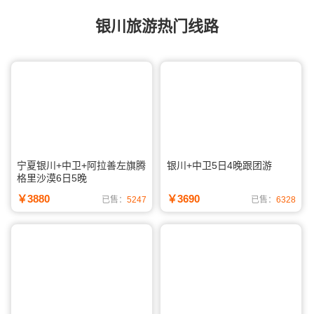
银川旅游热门线路
宁夏银川+中卫+阿拉善左旗腾
银川+中卫5日4晚跟团游
格里沙漠6日5晚
￥3880
￥3690
已售：
5247
已售：
6328