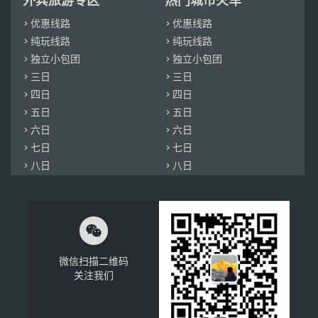
外宾旅游专区
热门城市火车
优惠线路
优惠线路


纯玩线路
纯玩线路


独立小包团
独立小包团


三日
三日


四日
四日


五日
五日


六日
六日


七日
七日


八日
八日



微信扫描二维码
关注我们