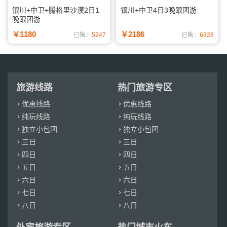
银川+中卫+腾格里沙漠2日1
银川+中卫4日3晚跟团游
晚跟团游
￥1180
￥2186
已售：
5247
已售：
6328
旅游线路
热门旅游专区
优惠线路
优惠线路


纯玩线路
纯玩线路


独立小包团
独立小包团


三日
三日


四日
四日


五日
五日


六日
六日


七日
七日


八日
八日

