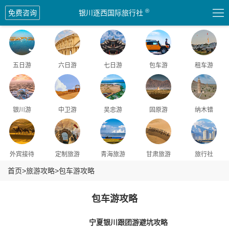

®
免费咨询
银川逐西国际旅行社
五日游
六日游
七日游
包车游
租车游
银川游
中卫游
吴忠游
固原游
纳木错
外宾接待
定制旅游
青海旅游
甘肃旅游
旅行社
首页
>
旅游攻略
>
包车游攻略
包车游攻略
宁夏银川跟团游避坑攻略