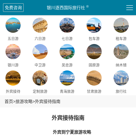

®
免费咨询
银川逐西国际旅行社
五日游
六日游
七日游
包车游
租车游
银川游
中卫游
吴忠游
固原游
纳木错
外宾接待
定制旅游
青海旅游
甘肃旅游
旅行社
首页
>
旅游攻略
>
外宾接待指南
外宾接待指南
外宾到宁夏旅游攻略