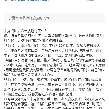
宁夏银川最适合旅游的天气？
宁夏银川最适合旅游的天气？
银川拥有四季分明的气候，夏季短暂而冬季漫长。较佳旅游时间为4
月至10月，这个时期是银川的旅游旺季。
4月至5月：此时银川的平均温度约为20摄氏度，偶尔会有风沙天
气，建议游客佩戴口罩。早晚温差较大，日落后应注意保暖。这个
季节，湿地和湖泊地区迎来了候鸟北迁，是观鸟的较佳时期。
6月至7月：尽管7月是银川最热的月份，但日均较高气温通常不会超
过30摄氏度。这个月，银川日照时间最长，游客需注意防晒。6月和
7月可能会遇到回族的斋月，游客在尊重当地习俗的同时，自己的作
息和活动通常不会受到太大影响。
8月至10月：这是银川旅游的高峰季节。游客可以在此期间体验滑
沙、乘坐羊皮筏子漂流黄河，或者在贺兰山徒步。这个时段的天气
条件非常适合旅游活动。当地秋天来临较早，十月平均温度已降至
10摄氏度左右，游客需要注意防晒和夜间保暖。
11月至次年3月：十月长假过后，银川进入旅游淡季，部分旅游公交
线路可能会停运。这个时期气候寒冷干燥，不太适合进行长时间户
外活动。然而，冬季的苏峪口国家公园内会有大型滑雪场开放，游