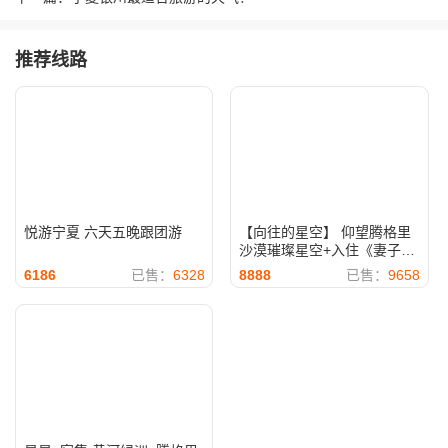
推荐线路
悦游宁夏 六天五晚跟团游
【向往的星空】 仰望腾格里
沙漠璀璨星空+入住《妻子的
浪漫》同款沙漠星星酒店 专
6186
已售：
6328
8888
已售：
9658
业观星课堂 4晚5天休闲游 一
晚星星·特色主推