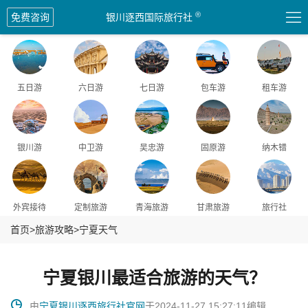
爆品
爆品
爆品
爆品

®
免费咨询
银川逐西国际旅行社
五日游
六日游
七日游
包车游
租车游
银川游
中卫游
吴忠游
固原游
纳木错
外宾接待
定制旅游
青海旅游
甘肃旅游
旅行社
首页
>
旅游攻略
>
宁夏天气
宁夏银川最适合旅游的天气？

由
宁夏银川逐西旅行社官网
于2024-11-27 15:27:11编辑