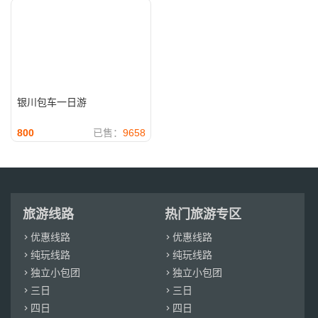
银川包车一日游
800
已售：
9658
旅游线路
热门旅游专区
优惠线路
优惠线路


纯玩线路
纯玩线路


独立小包团
独立小包团


三日
三日


四日
四日

