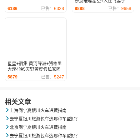
沙漠璀璨星空+入住《妻子的
浪漫》同款沙漠星星酒店 专
6186
已售：
6328
8888
已售：
9658
业观星课堂 4晚5天休闲游 一
晚星星·特色主推
星星+宿集 黄河绿洲+腾格里
大漠4晚5天野奢度假私家团
5879
已售：
5247
相关文章

上海到宁夏银川火车进藏指南

去宁夏银川旅游包车选哪种车型好？

北京到宁夏银川火车进藏指南

去宁夏银川旅游包车选哪种车型好？