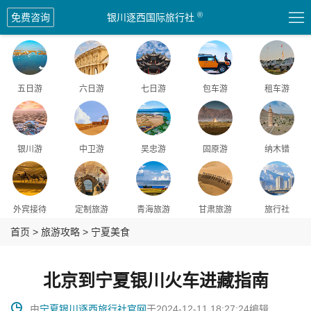
爆品
爆品
爆品
爆品

®
免费咨询
银川逐西国际旅行社
五日游
六日游
七日游
包车游
租车游
银川游
中卫游
吴忠游
固原游
纳木错
外宾接待
定制旅游
青海旅游
甘肃旅游
旅行社
首页
>
旅游攻略
>
宁夏美食
北京到宁夏银川火车进藏指南

由
宁夏银川逐西旅行社官网
于2024-12-11 18:27:24编辑