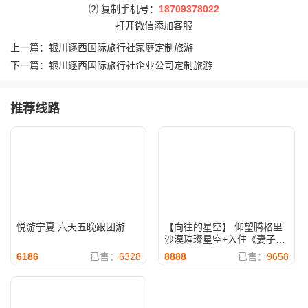
⑵ 复制手机号：
18709378022
打开微信添加客服
上一篇：
银川逐西国际旅行社家庭定制旅游
下一篇：
银川逐西国际旅行社企业公司定制旅游
推荐线路
悦游宁夏 六天五晚跟团游
【向往的星空】 仰望腾格里
沙漠璀璨星空+入住《妻子的
浪漫》同款沙漠星星酒店 专
6186
已售：
6328
8888
已售：
9658
业观星课堂 4晚5天休闲游 一
晚星星·特色主推