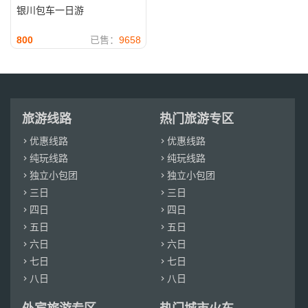
银川包车一日游
800
已售：
9658
旅游线路
热门旅游专区
优惠线路
优惠线路


纯玩线路
纯玩线路


独立小包团
独立小包团


三日
三日


四日
四日


五日
五日


六日
六日


七日
七日


八日
八日

