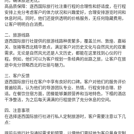
问，确保旅途无忧。
高品质保障：逐西国际旅行社注重行程的合理性和舒适度，在行程
安排上充分考虑客户的体力状况和兴趣爱好，合理安排游览时间和
休息时间。同时，他们还提供透明的价格服务，无任何隐藏费用，
让客户明明白白消费。
二、旅游线路
逐西国际旅行社提供的旅游线路种类繁多，覆盖兰州、敦煌、嘉峪
关、张掖等西北精华景点，满足客户对历史文化与自然风光的双重
需求。无论是自然风光还是人文历史，都能在这里找到心仪的行
程。例如，他们可以为客户规划一条经典的丝路之旅，让客户在旅
途中充分领略西北的壮丽与魅力。
三、客户反馈
逐西国际旅行社在客户中享有良好的口碑。客户对他们的服务评价
普遍较高，认为他们的导游团队专业、热情，行程安排合理、舒
适。在餐饮住宿方面，团餐能够兼顾营养和当地特色，下榻的酒店
干净整洁，为之后每天满满的行程提供了充分休息的空间。
四、注意事项
在选择逐西国际旅行社进行私人定制旅游时，客户需要注意以下几
点：
提前与旅行社沟通好需求和预算，以便他们更好地为客户量身定制