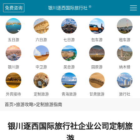
爆品
爆品
爆品
爆品

®
免费咨询
银川逐西国际旅行社
五日游
六日游
七日游
包车游
租车游
银川游
中卫游
吴忠游
固原游
纳木错
外宾接待
定制旅游
青海旅游
甘肃旅游
旅行社
首页
>
旅游攻略
>
定制旅游指南
银川逐西国际旅行社企业公司定制旅
游